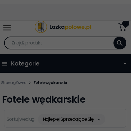
0
Znajdź produkt
Kategorie
Strona główna
Fotele wędkarskie
Fotele wędkarskie
Sortuj według:
Najlepiej Sprzedające Się
sort