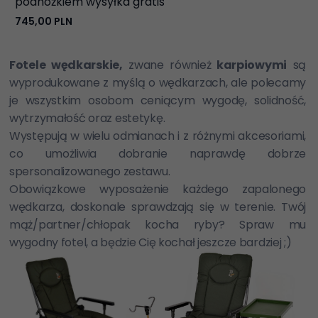
podnóżkiem wysyłka gratis
745,
00
PLN
Fotele wędkarskie,
zwane również
karpiowymi
są
wyprodukowane z myślą o wędkarzach, ale polecamy
je wszystkim osobom ceniącym wygodę, solidność,
wytrzymałość oraz estetykę.
Występują w wielu odmianach i z różnymi akcesoriami,
co umożliwia dobranie naprawdę dobrze
spersonalizowanego zestawu.
Obowiązkowe wyposażenie każdego zapalonego
wędkarza, d
oskonale sprawdzają się w terenie. Twój
mąż/partner/chłopak kocha ryby? Spraw mu
wygodny fotel, a będzie Cię kochał jeszcze bardziej ;)